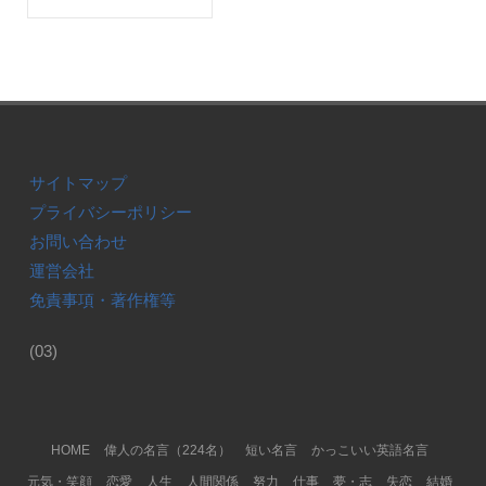
サイトマップ
プライバシーポリシー
お問い合わせ
運営会社
免責事項・著作権等
(03)
Footer Menu
HOME
偉人の名言（224名）
短い名言
かっこいい英語名言
元気・笑顔
恋愛
人生
人間関係
努力
仕事
夢・志
失恋
結婚