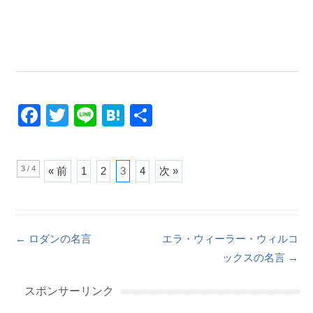
F
T
Li
H
共
a
wi
n
at
有
c
tt
e
e
3 / 4
« 前
1
2
3
4
次 »
e
er
n
b
a
o
Post navigation
←
ロダンの名言
エラ・ウィーラー・ウィルコ
o
ックスの名言
→
k
スポンサーリンク