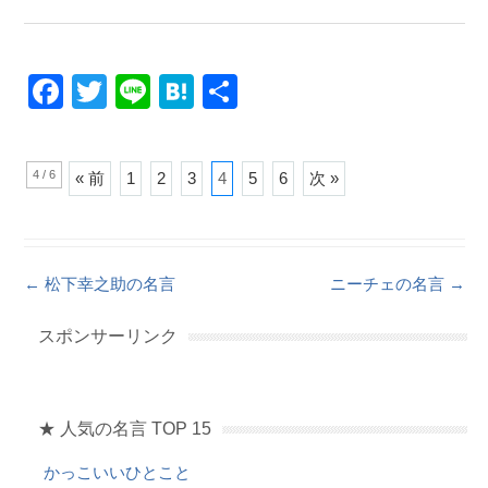
F
T
Li
H
共
a
wi
n
at
有
c
tt
e
e
4 / 6
« 前
1
2
3
4
5
6
次 »
e
er
n
b
a
o
Post navigation
←
松下幸之助の名言
ニーチェの名言
→
o
k
スポンサーリンク
★ 人気の名言 TOP 15
かっこいいひとこと