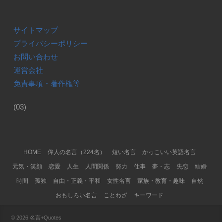
サイトマップ
プライバシーポリシー
お問い合わせ
運営会社
免責事項・著作権等
(03)
Footer Menu
HOME
偉人の名言（224名）
短い名言
かっこいい英語名言
元気・笑顔
恋愛
人生
人間関係
努力
仕事
夢・志
失恋
結婚
時間
孤独
自由・正義・平和
女性名言
家族・教育・趣味
自然
おもしろい名言
ことわざ
キーワード
© 2026
名言+Quotes