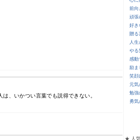
前向
頑張
好き
贈る
人生
やる
感動
励ま
笑顔
元気
勉強
人は、いかつい言葉でも説得できない。
勇気
★ 人気