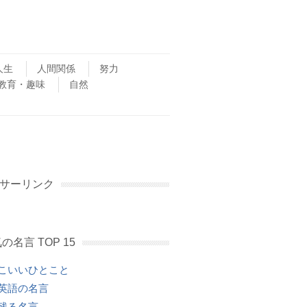
人生
人間関係
努力
教育・趣味
自然
サーリンク
の名言 TOP 15
こいいひとこと
英語の名言
残る名言