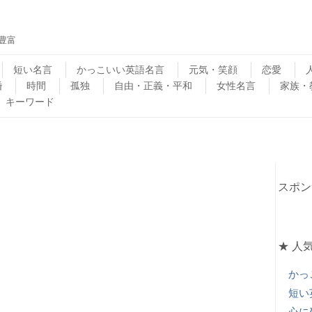
豊富
短い名言
かっこいい英語名言
元気・笑顔
恋愛
婚
時間
孤独
自由・正義・平和
女性名言
家族・
キーワード
スポン
★ 人気
かっ
短い
心に