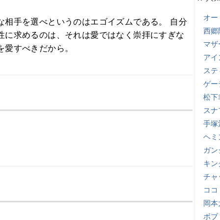
オー
な相手を選べというのはエゴイズムである。 自分
西郷
性に求めるのは、それは愛ではなく崇拝にすぎな
マザ
を愛すべきだから。
アイ
ステ
ゲー
松下
スナ
手塚
ヘミ
ガン
キン
チャ
ココ
岡本
ボブ