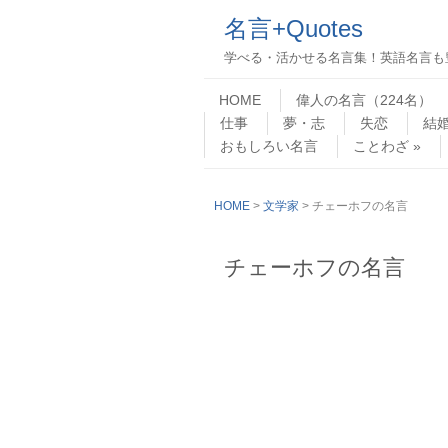
名言+Quotes
学べる・活かせる名言集！英語名言も
Skip to content
Menu
HOME
偉人の名言（224名）
仕事
夢・志
失恋
結
おもしろい名言
ことわざ
HOME
>
文学家
> チェーホフの名言
チェーホフの名言