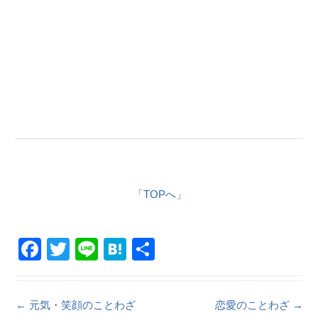
「TOPへ」
F
T
Li
H
共
a
wi
n
at
有
c
tt
e
e
Post navigation
←
元気・笑顔のことわざ
恋愛のことわざ
→
e
er
n