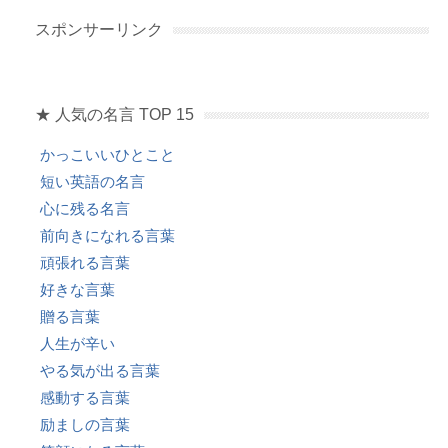
b
a
スポンサーリンク
o
o
★ 人気の名言 TOP 15
k
かっこいいひとこと
短い英語の名言
心に残る名言
前向きになれる言葉
頑張れる言葉
好きな言葉
贈る言葉
人生が辛い
やる気が出る言葉
感動する言葉
励ましの言葉