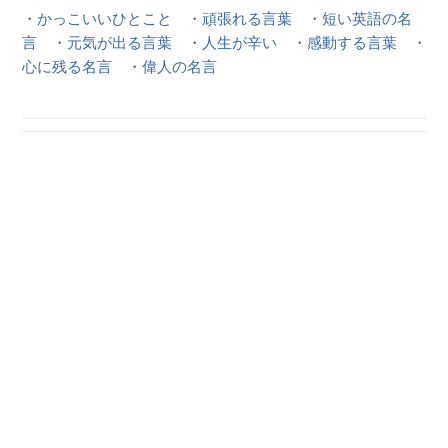
・
かっこいいひとこと
・
頑張れる言葉
・
短い英語の名
言
・
元気が出る言葉
・
人生が辛い
・
感動する言葉
・
心に残る名言
・
偉人の名言