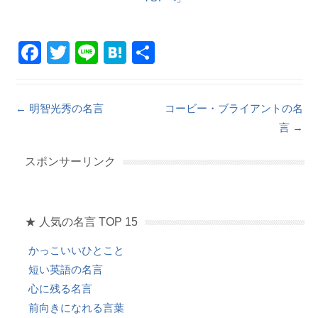
F
T
Li
H
共
a
wi
n
at
有
c
tt
e
e
Post navigation
←
明智光秀の名言
コービー・ブライアントの名
e
er
n
言
→
b
a
o
スポンサーリンク
o
k
★ 人気の名言 TOP 15
かっこいいひとこと
短い英語の名言
心に残る名言
前向きになれる言葉