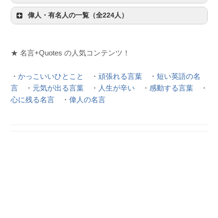
偉人・有名人の一覧（全224人）
★ 名言+Quotes の人気コンテンツ！
・
かっこいいひとこと
・
頑張れる言葉
・
短い英語の名
言
・
元気が出る言葉
・
人生が辛い
・
感動する言葉
・
心に残る名言
・
偉人の名言