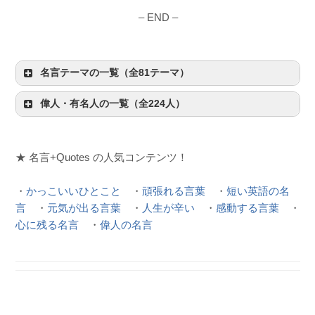
– END –
名言テーマの一覧（全81テーマ）
偉人・有名人の一覧（全224人）
★ 名言+Quotes の人気コンテンツ！
・
かっこいいひとこと
・
頑張れる言葉
・
短い英語の名
言
・
元気が出る言葉
・
人生が辛い
・
感動する言葉
・
心に残る名言
・
偉人の名言