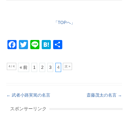
「TOPへ」
F
T
Li
H
共
a
wi
n
at
有
c
tt
e
e
4 / 4
次 »
« 前
1
2
3
4
e
er
n
b
a
o
Post navigation
←
武者小路実篤の名言
斎藤茂太の名言
→
o
k
スポンサーリンク