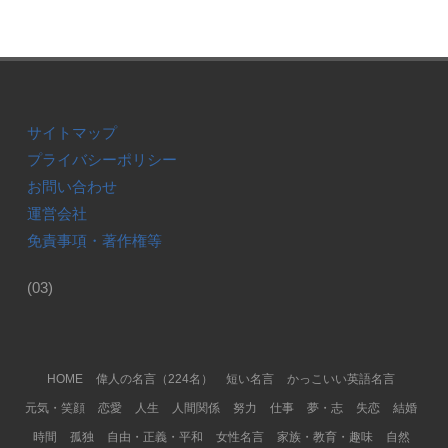
サイトマップ
プライバシーポリシー
お問い合わせ
運営会社
免責事項・著作権等
(03)
Footer Menu
HOME
偉人の名言（224名）
短い名言
かっこいい英語名言
元気・笑顔
恋愛
人生
人間関係
努力
仕事
夢・志
失恋
結婚
時間
孤独
自由・正義・平和
女性名言
家族・教育・趣味
自然